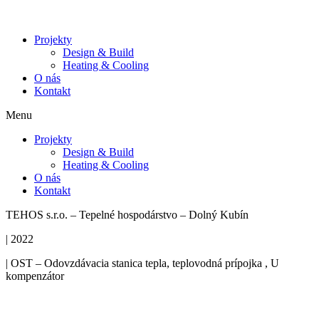
Projekty
Design & Build
Heating & Cooling
O nás
Kontakt
Menu
Projekty
Design & Build
Heating & Cooling
O nás
Kontakt
TEHOS s.r.o. – Tepelné hospodárstvo – Dolný Kubín
| 2022
| OST – Odovzdávacia stanica tepla, teplovodná prípojka , U
kompenzátor